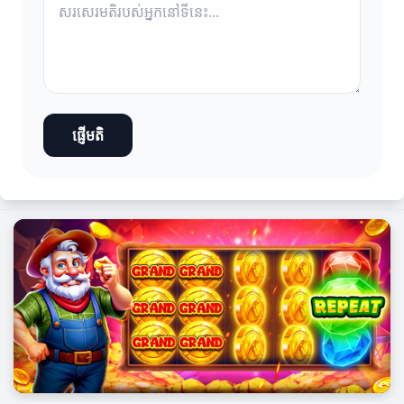
ផ្ញើមតិ