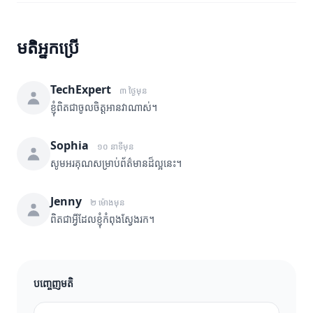
មតិអ្នកប្រើ
TechExpert
៣ ថ្ងៃមុន
ខ្ញុំពិតជាចូលចិត្តអានវាណាស់។
Sophia
១០ នាទីមុន
សូមអរគុណសម្រាប់ព័ត៌មានដ៏ល្អនេះ។
Jenny
២ ម៉ោងមុន
ពិតជាអ្វីដែលខ្ញុំកំពុងស្វែងរក។
បញ្ចេញមតិ