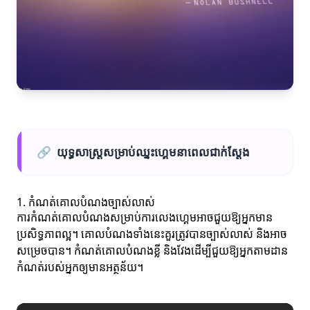
🔗
យុទ្ធសាស្ត្រសម្រាប់ឈ្នះហ្គេមនាពេលជាក់ស្តែង
1. កំណត់គោលបំណងច្បាស់លាស់
ការកំណត់គោលបំណងសម្រាប់ការលេងហ្គេមអាចជួយឱ្យអ្នកមាន
ប្រសិទ្ធភាពល្អ។ គោលបំណងទាំងនេះគួរត្រូវបានច្បាស់លាស់ និងអាច
សម្រេចបាន។ កំណត់គោលបំណងខ្លី និងវែងដើម្បីជួយឱ្យអ្នកតាមដាន
កំណត់របស់អ្នកឲ្យមានអត្ថន័យ។