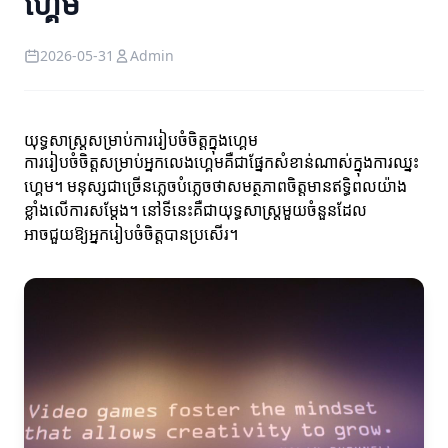
ហ្គេម
2026-05-31
Admin
យុទ្ធសាស្ត្រសម្រាប់ការរៀបចំចិត្តក្នុងហ្គេម
ការរៀបចំចិត្តសម្រាប់អ្នកលេងហ្គេមគឺជាផ្នែកសំខាន់ណាស់ក្នុងការឈ្នះ
ហ្គេម។ មនុស្សជាច្រើនភ្លេចបំភ្លេចថាសមត្ថភាពចិត្តមានឥទ្ធិពលយ៉ាង
ខ្លាំងលើការសម្តែង។ នៅទីនេះគឺជាយុទ្ធសាស្ត្រមួយចំនួនដែល
អាចជួយឱ្យអ្នករៀបចំចិត្តបានប្រសើរ។