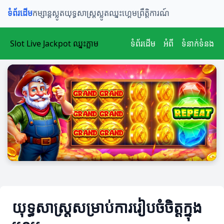
ទំព័រដើម
កម្សាន្តស្លូត
យុទ្ធសាស្ត្រស្លូត
ឈ្នះហ្គេម
ព្រឹត្តិការណ៍
Slot Live Jackpot ឈ្នះភ្លាម
ទំព័រដើម
អំពី
ទំនាក់ទំនង
យុទ្ធសាស្ត្រសម្រាប់ការរៀបចំចិត្តក្នុង