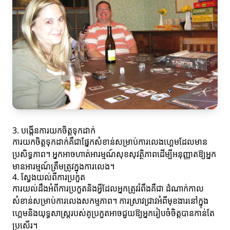
3. បង្កើនការយកចិត្តទុកដាក់
ការយកចិត្តទុកដាក់គឺជាផ្នែកសំខាន់សម្រាប់ការលេងហ្គេមដែលមាន
ប្រសិទ្ធភាព។ អ្នកអាចហាត់អារម្មណ៍សុខសុវត្ថិភាពដើម្បីអនុញ្ញាតឱ្យអ្នក
មានអារម្មណ៍ត្រឹមត្រូវក្នុងការលេង។
4. ស្វែងយល់ពីការប្រកួត
ការយល់ដឹងអំពីការប្រកួតនិងអ្វីដែលអ្នកត្រូវរំពឹងគឺជា ដំណាក់កាល
សំខាន់សម្រាប់ការលេងសកម្មភាព។ ការស្រាវជ្រាវអំពីមុខងារនៅក្នុង
ហ្គេមនិងយុទ្ធសាស្ត្ររបស់គូប្រកួតអាចជួយឱ្យអ្នករៀបចំចិត្តបានកាន់តែ
ប្រសើរ។