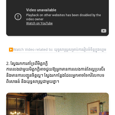
▶
Watch Video related to: យុទ្ធសាស្ត្រសម្រាប់ការរៀបចំចិត្តក្នុងហ្គេម
2. ស្វែងរកការគាំទ្រពីមិត្តភក្តិ
ការលេងជាមួយមិត្តភក្តិអាចជួយឱ្យអ្នកមានការលេងកាន់តែល្អប្រសើរ
និងមានការបញ្ជូនចិត្តល្អ។ ស្វែងរកកន្លែងដែលអ្នកអាចចែករំលែកបទ
ពិសោធន៍ និងយុទ្ធសាស្ត្រជាមួយគ្នា។