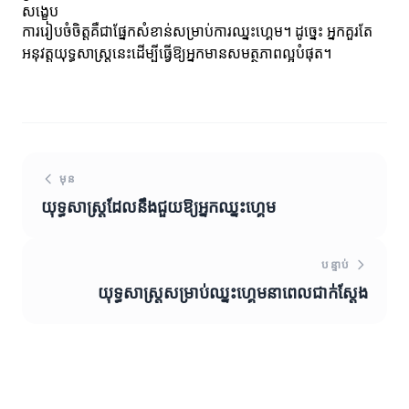
សង្ខេប
ការរៀបចំចិត្តគឺជាផ្នែកសំខាន់សម្រាប់ការឈ្នះហ្គេម។ ដូច្នេះ អ្នកគួរតែ
អនុវត្តយុទ្ធសាស្ត្រនេះដើម្បីធ្វើឱ្យអ្នកមានសមត្ថភាពល្អបំផុត។
មុន
យុទ្ធសាស្ត្រ​ដែល​នឹង​ជួយឱ្យអ្នកឈ្នះហ្គេម
បន្ទាប់
យុទ្ធសាស្ត្រសម្រាប់ឈ្នះហ្គេមនាពេលជាក់ស្តែង