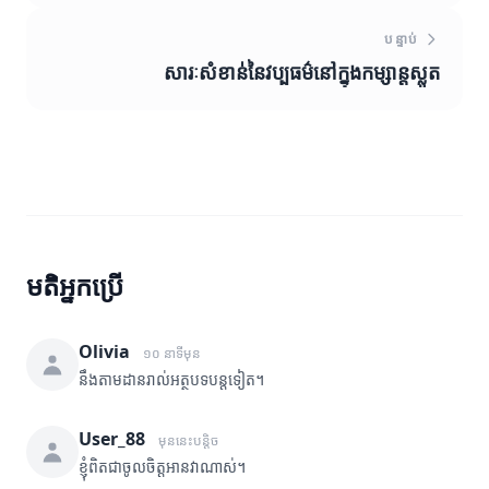
បន្ទាប់
សារៈសំខាន់នៃវប្បធម៌នៅក្នុងកម្សាន្តស្លូត
មតិអ្នកប្រើ
Olivia
១០ នាទីមុន
នឹងតាមដានរាល់អត្ថបទបន្តទៀត។
User_88
មុននេះបន្តិច
ខ្ញុំពិតជាចូលចិត្តអានវាណាស់។