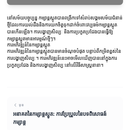
នៅសម័យបច្ចុប្បន្ន កម្សាន្តស្លូតបានពង្រីកទៅសំរាប់សង្គមសម័យជំនាន់
ថ្មីដែលការយល់ដឹងនិងការយកចិត្តទុកដាក់ចំពោះវប្បធម៌កម្សាន្តស្លូត
បានកើនឡើង។ ការបង្ហាញសិល្បៈ និងការប្រកួតប្រជែងបានធ្វើឱ្យ
កម្សាន្តស្លូតមានអារម្មណ៍ថ្មីៗ។
ការអភិវឌ្ឍន៍នៃកម្សាន្តស្លូត
ការអភិវឌ្ឍន៍នៃកម្សាន្តស្លូតបានមានចំណុចបំផុត បន្ទាប់ពីកម្រិតខ្ពស់នៃ
ការបង្ហាញសិល្បៈ។ ការអភិវឌ្ឍន៍នេះអាចមើលឃើញបាននៅក្នុងការ
ប្រកួតប្រជែង និងការបង្ហាញសិល្បៈនៅលើវិធីសាស្ត្រនានា។
មុន
អនាគតនៃកម្សាន្តស្លូត: ការប្រែប្រួលនៃបទពិសោធន៍
កម្សាន្ត